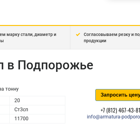
ем марку стали, диаметр и
Согласовываем резку и по
ры
продукции
п в Подпорожье
за тонну
Запросить цен
20
+7 (812) 467-43-8
Ст3сп
info@armatura-podporo
11700