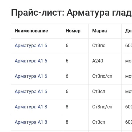
Прайс-лист: Арматура гла
Наименование
Номер
Марка
Дл
Арматура А1 6
6
Ст3пс
60
Арматура А1 6
6
А240
мо
Арматура А1 6
6
Ст3пс/сп
мо
Арматура А1 6
6
Ст3сп
мо
Арматура А1 8
8
Ст3пс/сп
60
Арматура А1 8
8
Ст3сп
60