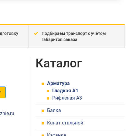
дготовку
Подбираем транспорт с учётом
габаритов заказа
Каталог
Арматура
Гладкая А1
у
Рифленая А3
1
Балка
zhie.ru
Канат стальной
Катанка