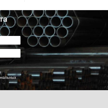
та
сональных