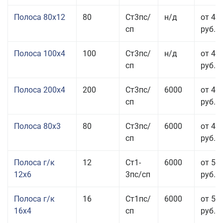
Полоса 80x12
80
Ст3пс/
н/д
от 46
сп
руб.
Полоса 100x4
100
Ст3пс/
н/д
от 44
сп
руб.
Полоса 200x4
200
Ст3пс/
6000
от 48
сп
руб.
Полоса 80x3
80
Ст3пс/
6000
от 47
сп
руб.
Полоса г/к
12
Ст1-
6000
от 52
12x6
3пс/сп
руб.
Полоса г/к
16
Ст1пс/
6000
от 53
16x4
сп
руб.