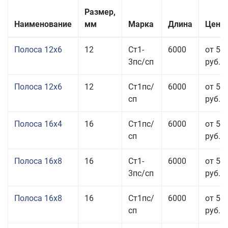
Размер,
Наименование
мм
Марка
Длина
Цена 
Полоса 12x6
12
Ст1-
6000
от 53
3пс/сп
руб.
Полоса 12x6
12
Ст1пс/
6000
от 53
сп
руб.
Полоса 16x4
16
Ст1пс/
6000
от 53
сп
руб.
Полоса 16x8
16
Ст1-
6000
от 55
3пс/сп
руб.
Полоса 16x8
16
Ст1пс/
6000
от 55
сп
руб.