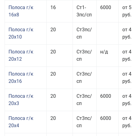
Полоса г/к
16
Ст1-
6000
от 57
16x8
3пс/сп
руб.
Полоса г/к
20
Ст3пс/
от 43
20x10
сп
руб.
Полоса г/к
20
Ст3пс/
н/д
от 44
20x12
сп
руб.
Полоса г/к
20
Ст3пс/
от 48
20x16
сп
руб.
Полоса г/к
20
Ст3пс/
6000
от 47
20x3
сп
руб.
Полоса г/к
20
Ст3пс/
6000
от 44
20x4
сп
руб.