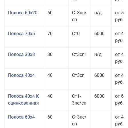
Полоса 60x20
60
Ст3пс/
н/д
от 53
сп
руб.
Полоса 70x5
70
Ст0
6000
от 45
руб.
Полоса 30x8
30
Ст3сп1
н/д
от 44
руб.
Полоса 40x4
40
Ст3сп
6000
от 43
руб.
Полоса 40x4 К
40
Ст1-
6000
от 68
оцинкованная
3пс/сп
руб.
Полоса 60x4
60
Ст3пс/
от 43
сп
руб.