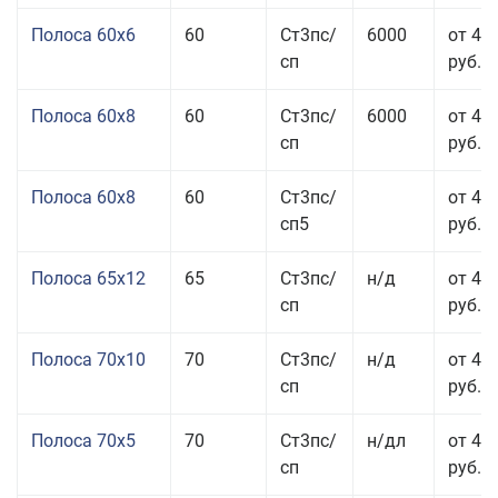
Полоса 60x6
60
Ст3пс/
6000
от 42
сп
руб.
Полоса 60x8
60
Ст3пс/
6000
от 42
сп
руб.
Полоса 60x8
60
Ст3пс/
от 42
сп5
руб.
Полоса 65x12
65
Ст3пс/
н/д
от 42
сп
руб.
Полоса 70x10
70
Ст3пс/
н/д
от 42
сп
руб.
Полоса 70x5
70
Ст3пс/
н/дл
от 43
сп
руб.