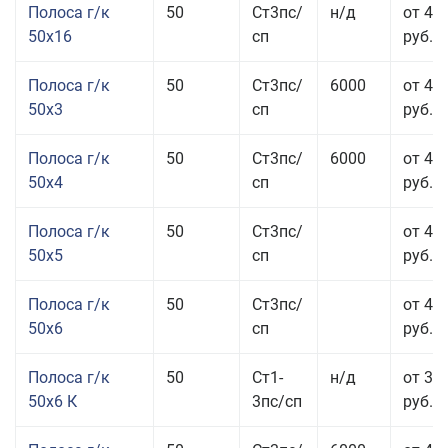
Полоса г/к
50
Ст3пс/
н/д
от 49
50x16
сп
руб.
Полоса г/к
50
Ст3пс/
6000
от 47
50x3
сп
руб.
Полоса г/к
50
Ст3пс/
6000
от 45
50x4
сп
руб.
Полоса г/к
50
Ст3пс/
от 43
50x5
сп
руб.
Полоса г/к
50
Ст3пс/
от 42
50x6
сп
руб.
Полоса г/к
50
Ст1-
н/д
от 35
50x6 К
3пс/сп
руб.