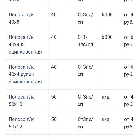
Полоса г/к
40
Ст3пс/
6000
от 43
40x8
сп
руб.
Полоса г/к
40
Ст1-
6000
от 68
40x4 К
3пс/сп
руб.
оцинкованная
Полоса г/к
40
Ст3пс/
от 69
40x4 рулон
сп
руб.
оцинкованная
Полоса г/к
50
Ст3пс/
н/д
от 44
50x10
сп
руб.
Полоса г/к
50
Ст3пс/
н/д
от 43
50x12
сп
руб.