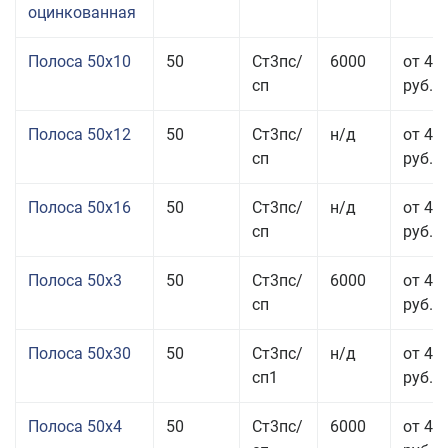
оцинкованная
Полоса 50x10
50
Ст3пс/
6000
от 46
сп
руб.
Полоса 50x12
50
Ст3пс/
н/д
от 44
сп
руб.
Полоса 50x16
50
Ст3пс/
н/д
от 49
сп
руб.
Полоса 50x3
50
Ст3пс/
6000
от 45
сп
руб.
Полоса 50x30
50
Ст3пс/
н/д
от 44
сп1
руб.
Полоса 50x4
50
Ст3пс/
6000
от 45