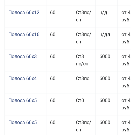
Полоса 60x12
60
Ст3пс/
н/д
от 46
сп
руб.
Полоса 60x16
60
Ст3пс/
н/дл
от 48
сп
руб.
Полоса 60x3
60
Ст3
6000
от 46
пс/сп
руб.
Полоса 60x4
60
Ст3пс
6000
от 45
руб.
Полоса 60x5
60
Ст0
6000
от 43
руб.
Полоса 60x5
60
Ст3пс/
6000
от 43
сп
руб.