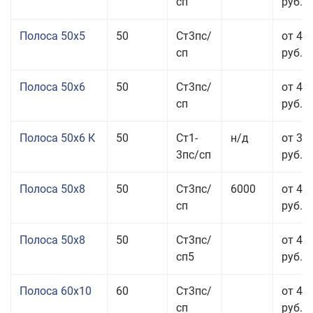
сп
руб.
Полоса 50x5
50
Ст3пс/
от 43
сп
руб.
Полоса 50x6
50
Ст3пс/
от 43
сп
руб.
Полоса 50x6 К
50
Ст1-
н/д
от 35
3пс/сп
руб.
Полоса 50x8
50
Ст3пс/
6000
от 43
сп
руб.
Полоса 50x8
50
Ст3пс/
от 43
сп5
руб.
Полоса 60x10
60
Ст3пс/
от 42
сп
руб.