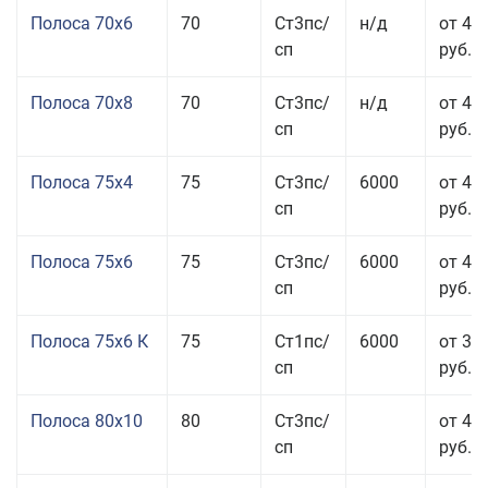
Полоса 70x6
70
Ст3пс/
н/д
от 42
сп
руб.
Полоса 70x8
70
Ст3пс/
н/д
от 43
сп
руб.
Полоса 75x4
75
Ст3пс/
6000
от 41
сп
руб.
Полоса 75x6
75
Ст3пс/
6000
от 42
сп
руб.
Полоса 75x6 К
75
Ст1пс/
6000
от 35
сп
руб.
Полоса 80x10
80
Ст3пс/
от 42
сп
руб.