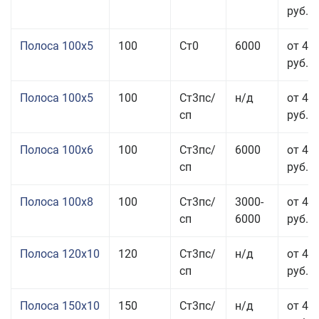
руб.
Полоса 100x5
100
Ст0
6000
от 46
руб.
Полоса 100x5
100
Ст3пс/
н/д
от 46
сп
руб.
Полоса 100x6
100
Ст3пс/
6000
от 46
сп
руб.
Полоса 100x8
100
Ст3пс/
3000-
от 42
сп
6000
руб.
Полоса 120x10
120
Ст3пс/
н/д
от 43
сп
руб.
Полоса 150x10
150
Ст3пс/
н/д
от 43