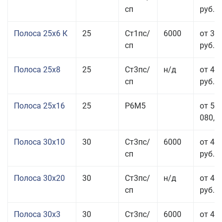
сп
руб.
Полоса 25x6 К
25
Ст1пс/
6000
от 35
сп
руб.
Полоса 25x8
25
Ст3пс/
н/д
от 43
сп
руб.
Полоса 25x16
25
Р6М5
от 50
080,00
Полоса 30x10
30
Ст3пс/
6000
от 45
сп
руб.
Полоса 30x20
30
Ст3пс/
н/д
от 46
сп
руб.
Полоса 30x3
30
Ст3пс/
6000
от 46