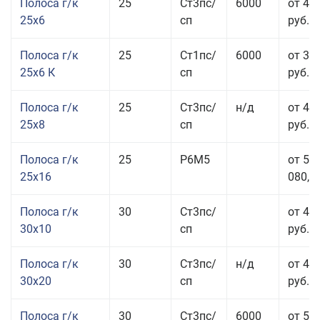
Полоса г/к
25
Ст3пс/
6000
от 44
25x6
сп
руб.
Полоса г/к
25
Ст1пс/
6000
от 35
25x6 К
сп
руб.
Полоса г/к
25
Ст3пс/
н/д
от 44
25x8
сп
руб.
Полоса г/к
25
Р6М5
от 50
25x16
080,00
Полоса г/к
30
Ст3пс/
от 46
30x10
сп
руб.
Полоса г/к
30
Ст3пс/
н/д
от 44
30x20
сп
руб.
Полоса г/к
30
Ст3пс/
6000
от 50